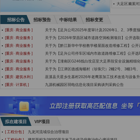
大足区濑溪河
招标公告
招标预告
中标结果
招标变更
[重庆·
商业服务
]
关于为【足兴公司2025年度审计及2026年1、2、3季度
[重庆·
商业服务
]
关于为【2026年荣昌区城市道路空洞检测项目】公开选
[重庆·
商业服务
]
关于为【黔江新华中学校教学楼屋面改造维修工程】公开
[重庆·
商业服务
]
关于为【足兴公司停车区域内市政道路维修工程】公开选
[重庆·
商业服务
]
关于为【潼南区G246线白坟店至大足界段安全设施精细
[重庆·
商业服务
]
关于为【江津区德感海螺村（珍珠穴）2幢2号、3幢3号、
[重庆·
建筑水利
]
巫溪县天星乡生基村2026年老鹰茶加工技术改造与设备
[重庆·
计算机
]
九源机械园区弱电信息化项目采购谈判采购公告
拟在建项目
VIP项目
[ 工程分包 ]
九龙河流域综合治理项目
[ 工程分包 ]
建筑面积为38000平方米卫生传染病救治中心建设项目