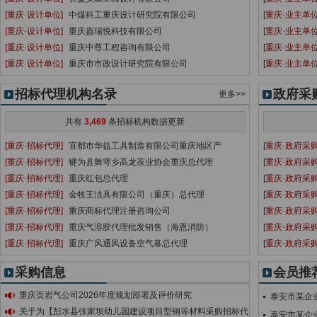
[重庆·设计单位]
中煤科工重庆设计研究院有限公司
[重庆·业主单位
[重庆·设计单位]
重庆盎瑞悦科技有限公司
[重庆·业主单位
[重庆·设计单位]
重庆中尊工程咨询有限公司
[重庆·业主单位
[重庆·设计单位]
重庆市市政设计研究院有限公司
[重庆·业主单位
招标代理机构名录
政府采
更多>>
共有
3,469
条招标机构数据更新
[重庆·招标代理]
宜都市华益工具制造有限公司重庆地区产
[重庆·政府采购
[重庆·招标代理]
犍为县舞雩乡高龙茶业协会重庆总代理
[重庆·政府采购
[重庆·招标代理]
重庆红包总代理
[重庆·政府采购
[重庆·招标代理]
金牧王洁具有限公司（重庆）总代理
[重庆·政府采购
[重庆·招标代理]
重庆商标代理注册咨询公司
[重庆·政府采购
[重庆·招标代理]
重庆气溶胶代理批发销售（海恩消防）
[重庆·政府采购
[重庆·招标代理]
重庆广风通风设备空气幕总代理
[重庆·政府采购
采购信息
会员推
重庆页岩气公司2026年度规划部署及评价研究
泰安市某企
关于为【彭水县张家坝幼儿园建设项目型钢等材料采购招标代
泰安市某企