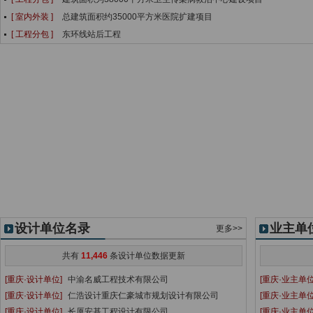
[ 室内外装 ]
总建筑面积约35000平方米医院扩建项目
[ 工程分包 ]
东环线站后工程
设计单位名录
业主单
更多>>
共有
11,446
条设计单位数据更新
[重庆·设计单位]
中渝名威工程技术有限公司
[重庆·业主单位
[重庆·设计单位]
仁浩设计重庆仁豪城市规划设计有限公司
[重庆·业主单位
[重庆·设计单位]
长厦安基工程设计有限公司
[重庆·业主单位