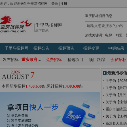
您好，欢迎您来到千里马招标网
登录
|
注册
重庆
招标项目信息
千里马招标网
旗下网站
热搜关键词:
电梯
雕塑
千里马招标网
招标公告
招标预告
招标变更
中标结果
发布招标
重庆政府采购网
免费招标
精选项目
项目跟踪
会员招标
2,026
7
最新招标信
AUGUST
关于为【20
本周新增招标
1,430,638
条,累计招标
1,430,638
条
关于为【黔江
关于为【足兴
关于为【潼南
重庆市涪陵区
关于为【江津
巫溪县天星乡