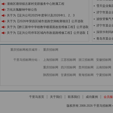
潼南区塘坝镇古家村党群服务中心附属工程
雪天盐业集团
万化次氯酸钠中标公告
济宁市某企
关于为【足兴公司2025年度审计及2026年1、2、3
波纹管氯气
关于为【2026年荣昌区城市道路空洞检测项目】公开选取
济宁市某企
关于为【黔江新华中学校教学楼屋面改造维修工程】公开选取
深圳卡利玛
关于为【足兴公司停车区域内市政道路维修工程】公开选取【
青岛市某企
重庆招标网相关城市：
重庆招标网
千里马招标网分站：
上海招标网
江苏招标网
浙江招标网
安徽招标网
重庆招标网
四川招标网
贵州招标网
云南招标网
陕西招标网
甘肃招标网
青海招标网
宁夏招标网
千里马首页
┊
关于我们
┊
联系我们
┊
成功案例
┊
会员服
版权所有 2008-2026 千里马招标网 www