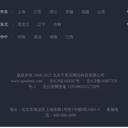
华东
上海
江苏
浙江
安徽
福建
山东
东北
黑龙江
辽宁
吉林
华中
河南
湖北
湖南
江西
版权所有 2008-2023 北京千里马网信科技有限公司
www.qianlima.com
京ICP证160587号
京ICP备16007318
号-2
京公安网安备 11010802022728号
地址：北京市海淀区上地东路1号院1号楼8层A801-5
客服电
话：400-688-2000