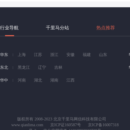
行业导航
千里马分站
热点推荐
华东
上海
江苏
浙江
安徽
福建
山东
东北
黑龙江
辽宁
吉林
华中
河南
湖北
湖南
江西
版权所有 2008-2023 北京千里马网信科技有限公司
www.qianlima.com
京ICP证160587号
京ICP备16007318