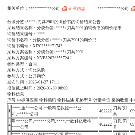
相关单位：
***********公司
企业信息
***********公司
分谈分签+****+刀具2901的询价书的询价结果公告
采购结果名称：分谈分签+****+刀具2901的询价书的询价结果
询价结果编号：****
询价书名称：分谈分签+****+刀具2901的询价书
询价书编号：XJ202****71743
采购方案名称：分谈分签+****+刀具2901
采购方案编号：XYFA202****72411
签约类型：合同
采购方式：询比采购
参与方式：公开询价
发布时间：2026-01-27 17:11
报价截止时间：2026-01-30 08:00
物料信息
序号 中标供应商 物料编码 物料描述 规格型号 计量单位 采购数量 中
****,重****公司,**欧科亿数控****公
刀具/刃
1
462222
09
司,******公司
具
重****公司,******公司,****,**欧科亿数控
刀具/刃
2
462222
09
****公司
具
****,**欧科亿数控****公司,重****公
刀具/刃