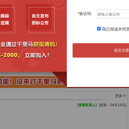
06月22日
关于【丰都县名山社区景区路109号至229
08月05日
06月22日
关于【丰都县三合街道滨江中路社区等老旧小区
08月05日
*
验证码
06月22日
关于【丰都县南天湖西路社区果品公司住宅楼等
08月05日
06月22日
关于【丰都县南天湖中路光大环境小区等老旧小
08月05日
我已阅读并同
06月17日
丰都县27家公办养老机构20年经营权出让成
08月05日
提交注册
更多>>
[查看联系人]
[更新：08月18日]