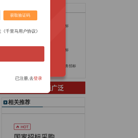
热门采购产品
获取验证码
物流招标
航拍招标
建筑材料招标
智慧农业招标
意《千里马用户协议》
模具招标
压力表招标
地下车库招标
涂料招标
音箱招标
机电设备招标
交通运输招标
短信招标
监控招标
专项法律服务招标
水电安装招标
电磁阀招标
已注册,去
登录
相关推荐