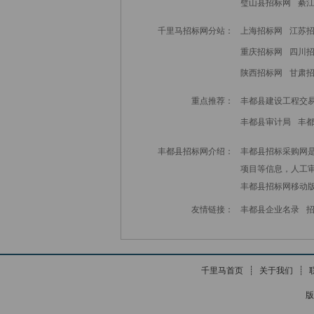
璧山县招标网
綦
千里马招标网分站：
上海招标网
江苏
重庆招标网
四川
陕西招标网
甘肃
重点推荐：
丰都县建设工程交
丰都县审计局
丰
丰都县招标网介绍：
丰都县招标采购网是
项目等信息，人工
丰都县招标网
移动
友情链接：
丰都县企业名录
千里马首页
┊
关于我们
┊
版