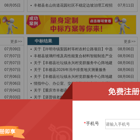
08月05日
丰都县名山街道花园社区不稳定边坡治理工程招
07月11日
中标结果
更多>>
更多>>
07月09日
关于【许明寺镇梨园村等村农村公路项目】中选
08月06日
07月07日
丰都县玻璃纤维及高性能复合材料智能制造产业
08月06日
07月07日
关于【丰都县社坛镇永兴村党群服务中心阵地建
08月06日
07月07日
关于【丰都县2026年汛中排查地灾测量服务
08月06日
07月06日
关于【丰都县社坛镇永兴村党群服务中心阵地建
08月06日
07月06日
情指中心、办公室、交管大队购复印件、空调框
08月06日
07月04日
关于【重庆市丰都县三元镇下榜子滑坡群勘查钻
08月06日
07月03日
关于【湛普镇老年康养活动院坝建设项目】中选
08月06日
07月02日
关于【丰都县兴义镇环卫垃圾箱配置采购项目】
08月06日
06月30日
关于【龙潭－双河－太平坝（丰都界）农村公路
08月06日
06月26日
关于【湛普镇创文期间（市政维护）突击零星整
08月06日
*
手机号
06月25日
丰都矿务工区2026年团建活动服务中标公告
08月06日
06月24日
丰都县中医院医保影像云接口费用公示
08月06日
06月24日
2026年部分区县社会保险经办机构内部审计
08月05日