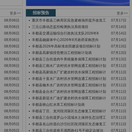
招标预告
更多>>
更多>>
08月06日
重庆市丰都县三峡库区应急避难场所提升改造工
07月17日
08月06日
三元公路动态监控检测执法系统项目
07月14日
08月06日
丰都县交通运输综合行政执法支队2026年8
07月14日
08月06日
丰都县融媒体中心2026年8月政府采购意向
07月14日
08月06日
丰都县2026年高标准农田建设项目招标计划
07月13日
08月06日
丰都县高家镇排危整治工程招标计划表
07月13日
08月06日
丰都县三合街道肉牛养殖服务保障工程招标计划
07月13日
08月06日
丰都县汇南水厂农村供水管网连通工程招标计划
07月11日
08月06日
丰都县高家镇水厂扩建农村供水保障工程招标计
07月11日
08月06日
丰都县十直水厂农村供水管网连通工程招标计划
07月11日
08月05日
丰都县楠木水厂农村供水管网连通工程招标计划
07月11日
08月05日
丰都县金台水厂农村供水管网连通工程招标计划
07月11日
08月05日
丰都县新堤水厂改扩建农村供水保障工程招标计
07月11日
08月05日
丰都县映山红水库工程招标计划表
07月11日
08月05日
丰都县丁庄、龙河段消落区生态修复工程招标计
07月11日
08月05日
丰都县三合街道罗山小流域水土保持生态治理工
07月11日
08月05日
丰都县名山街道白沙沱社区段消落区生态修复工
07月11日
08月05日
丰都县三合街道南天湖西路41号不稳定边坡治
07月11日