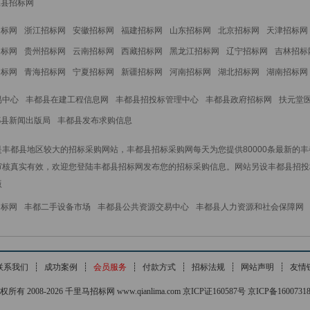
江县招标网
招标网
浙江招标网
安徽招标网
福建招标网
山东招标网
北京招标网
天津招标网
招标网
贵州招标网
云南招标网
西藏招标网
黑龙江招标网
辽宁招标网
吉林招标
招标网
青海招标网
宁夏招标网
新疆招标网
河南招标网
湖北招标网
湖南招标网
易中心
丰都县在建工程信息网
丰都县招投标管理中心
丰都县政府招标网
扶元堂
都县新闻出版局
丰都县发布求购信息
丰都县地区较大的招标采购网站，丰都县招标采购网每天为您提供80000条最新的
审核真实有效，欢迎您登陆丰都县招标网发布您的招标采购信息。网站另设丰都县招投
版
招标网
丰都二手设备市场
丰都县公共资源交易中心
丰都县人力资源和社会保障网
联系我们
┊
成功案例
┊
会员服务
┊
付款方式
┊
招标法规
┊
网站声明
┊
友情
权所有 2008-2026 千里马招标网 www.qianlima.com 京ICP证160587号 京ICP备1600731