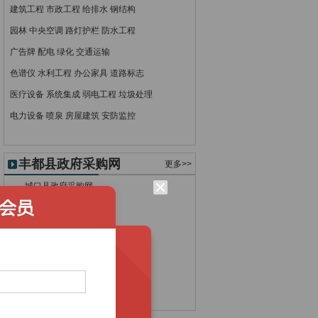
建筑工程
市政工程
给排水
钢结构
园林
中央空调
路灯护栏
防水工程
广告牌
配电
绿化
交通运输
色谱仪
水利工程
办公家具
道路标志
医疗设备
系统集成
弱电工程
垃圾处理
电力设备
喷泉
房屋建筑
安防监控
丰都县政府采购网
更多>>
城口县政府采购网
大足县政府采购网
垫江县政府采购网
丰都县政府采购网
奉节县政府采购网
合川市政府采购网
江津市政府采购网
开县政府采购网