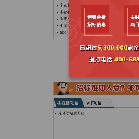
丰都县公司铁皮4张变更公告
丰都县涉农资金、项目、资产全流程管理系统(
重庆市丰都中学校培元校区家具用具采购(FD
中国电建水电九局丰都县青天水库工程项目粉煤
500230202606100010101
拟在建项目
VIP项目
东环线站后工程