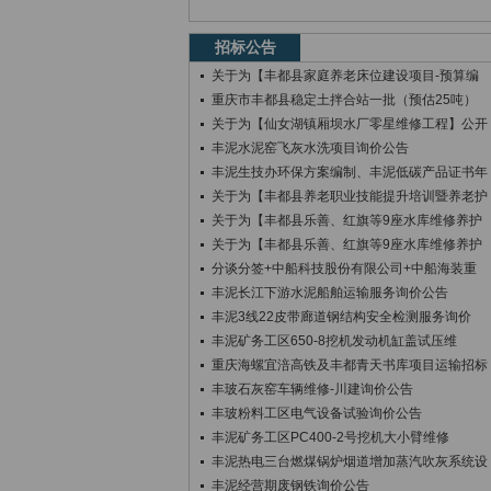
招标公告
关于为【丰都县家庭养老床位建设项目-预算编
重庆市丰都县稳定土拌合站一批（预估25吨）
关于为【仙女湖镇厢坝水厂零星维修工程】公开
丰泥水泥窑飞灰水洗项目询价公告
丰泥生技办环保方案编制、丰泥低碳产品证书年
关于为【丰都县养老职业技能提升培训暨养老护
关于为【丰都县乐善、红旗等9座水库维修养护
关于为【丰都县乐善、红旗等9座水库维修养护
分谈分签+中船科技股份有限公司+中船海装重
丰泥长江下游水泥船舶运输服务询价公告
丰泥3线22皮带廊道钢结构安全检测服务询价
丰泥矿务工区650-8挖机发动机缸盖试压维
重庆海螺宜涪高铁及丰都青天书库项目运输招标
丰玻石灰窑车辆维修-川建询价公告
丰玻粉料工区电气设备试验询价公告
丰泥矿务工区PC400-2号挖机大小臂维修
丰泥热电三台燃煤锅炉烟道增加蒸汽吹灰系统设
丰泥经营期废钢铁询价公告