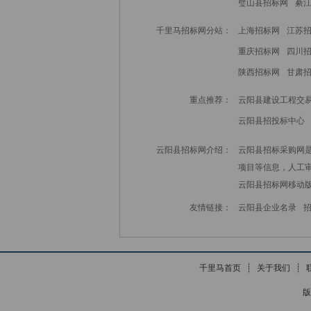
璧山县招标网
綦
千里马招标网分站：
上海招标网
江苏
重庆招标网
四川
陕西招标网
甘肃
重点推荐：
云阳县建设工程交
云阳县招投标中心
云阳县招标网介绍：
云阳县招标采购网是
项目等信息，人工
云阳县招标网
移动
友情链接：
云阳县企业名录
千里马首页
┊
关于我们
┊
版