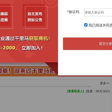
07月20日
空调、复印纸框架协议采购合同
08月06日
07月19日
开州至云阳高速（江口-云阳-龙缸段）PPP
08月06日
*
验证码
07月17日
购置5台空调，1台打印机框架协议采购合同
08月06日
07月15日
购置5台空调，1台打印机框架协议采购合同
08月06日
我已阅读并同
07月15日
平安镇采购综合执法车框架协议采购合同
08月06日
提交注册
更多>>
[查看联系人]
[更新：08月18日]