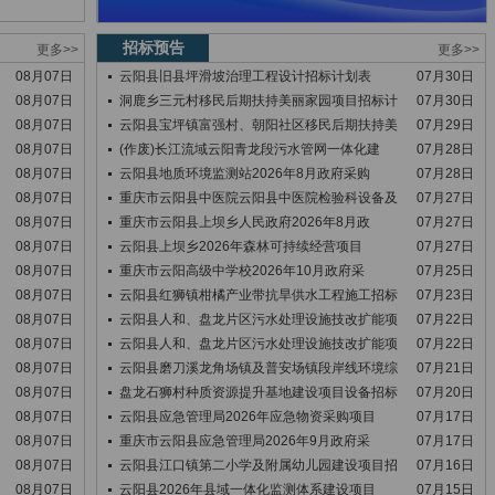
招标预告
更多>>
更多>>
08月07日
云阳县旧县坪滑坡治理工程设计招标计划表
07月30日
08月07日
洞鹿乡三元村移民后期扶持美丽家园项目招标计
07月30日
08月07日
云阳县宝坪镇富强村、朝阳社区移民后期扶持美
07月29日
08月07日
(作废)长江流域云阳青龙段污水管网一体化建
07月28日
08月07日
云阳县地质环境监测站2026年8月政府采购
07月28日
08月07日
重庆市云阳县中医院云阳县中医院检验科设备及
07月27日
08月07日
重庆市云阳县上坝乡人民政府2026年8月政
07月27日
08月07日
云阳县上坝乡2026年森林可持续经营项目
07月27日
08月07日
重庆市云阳高级中学校2026年10月政府采
07月25日
08月07日
云阳县红狮镇柑橘产业带抗旱供水工程施工招标
07月23日
08月07日
云阳县人和、盘龙片区污水处理设施技改扩能项
07月22日
08月07日
云阳县人和、盘龙片区污水处理设施技改扩能项
07月22日
08月07日
云阳县磨刀溪龙角场镇及普安场镇段岸线环境综
07月21日
08月07日
盘龙石狮村种质资源提升基地建设项目设备招标
07月20日
08月07日
云阳县应急管理局2026年应急物资采购项目
07月17日
08月07日
重庆市云阳县应急管理局2026年9月政府采
07月17日
08月07日
云阳县江口镇第二小学及附属幼儿园建设项目招
07月16日
08月07日
云阳县2026年县域一体化监测体系建设项目
07月15日