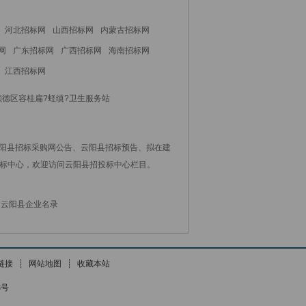
河北招标网
山西招标网
内蒙古招标网
网
广东招标网
广西招标网
海南招标网
江西招标网
顺德区容桂扁?蛏缜?卫生服务站
云阳县招标采购网公告、云阳县招标预告、拟在建
标中心，欢迎访问云阳县招投标中心栏目。
云阳县企业名录
链接
┊
网站地图
┊
收藏本站
8号