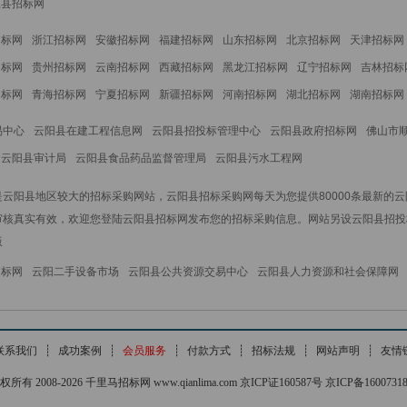
江县招标网
招标网
浙江招标网
安徽招标网
福建招标网
山东招标网
北京招标网
天津招标网
招标网
贵州招标网
云南招标网
西藏招标网
黑龙江招标网
辽宁招标网
吉林招标
招标网
青海招标网
宁夏招标网
新疆招标网
河南招标网
湖北招标网
湖南招标网
易中心
云阳县在建工程信息网
云阳县招投标管理中心
云阳县政府招标网
佛山市
云阳县审计局
云阳县食品药品监督管理局
云阳县污水工程网
云阳县地区较大的招标采购网站，云阳县招标采购网每天为您提供80000条最新的
审核真实有效，欢迎您登陆云阳县招标网发布您的招标采购信息。网站另设云阳县招投
版
招标网
云阳二手设备市场
云阳县公共资源交易中心
云阳县人力资源和社会保障网
联系我们
┊
成功案例
┊
会员服务
┊
付款方式
┊
招标法规
┊
网站声明
┊
友情
权所有 2008-2026 千里马招标网 www.qianlima.com 京ICP证160587号 京ICP备1600731