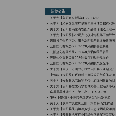
招标公告
关于为【黄石高铁新城SH-A01-0402
关于为【柏树堡采石厂增设变压器项目招标代理
关于为【云阳县铺家湾农副产品仓储通道工程—
关于为【云阳县林业局办公楼排危整修工程设计
云阳县乌金片区公共服务及配套基础设施建设项
云阳盐化有限公司2026年8月采购低值易耗
云阳盐化有限公司2026年8月采购零星轴承
云阳盐化有限公司2026年8月采购电气物资
云阳盐化有限公司2026年8月采购泵及配件
关于为【重庆市万州中心血站云阳县采浆站资产
中节能（云阳县）环保科技有限公司年度飞灰螯
关于为【云阳县凤鸣镇等乡镇生态绿网建设项目
关于为【云阳县盘龙污水管网完善工程结算审核
房屋零星补漏服务（第二次）（DZJC26C
[报名中]云阳县中医院气体灭火装置检测充装
关于为【农高广惠重庆云阳一期育种场(改扩建
关于为【云阳县凤鸣镇等乡镇生态绿网建设项目
关于为【云阳县汽车产业园综合服务配套及基础