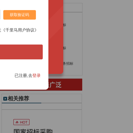
热门采购产品
获取验证码
物流招标
航拍招标
建筑材料招标
智慧农业招标
意《千里马用户协议》
模具招标
压力表招标
地下车库招标
涂料招标
音箱招标
机电设备招标
交通运输招标
短信招标
监控招标
专项法律服务招标
水电安装招标
电磁阀招标
已注册,去
登录
相关推荐