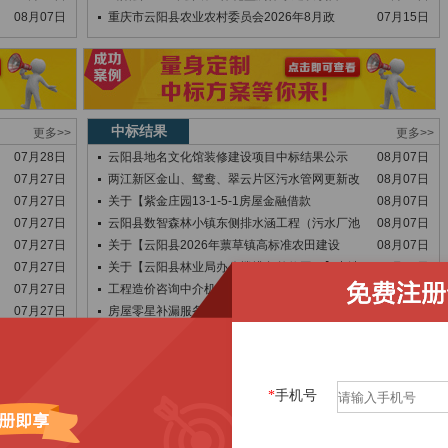
08月07日
重庆市云阳县农业农村委员会2026年8月政
07月15日
中标结果
更多>>
更多>>
07月28日
云阳县地名文化馆装修建设项目中标结果公示
08月07日
07月27日
两江新区金山、鸳鸯、翠云片区污水管网更新改
08月07日
07月27日
关于【紫金庄园13-1-5-1房屋金融借款
08月07日
07月27日
云阳县数智森林小镇东侧排水涵工程（污水厂池
08月07日
07月27日
关于【云阳县2026年蔈草镇高标准农田建设
08月07日
07月27日
关于【云阳县林业局办公楼排危整修工程】中选
08月07日
07月27日
工程造价咨询中介机构采购（2026年-20
08月07日
07月27日
房屋零星补漏服务结果公告
08月07日
07月24日
云阳县澎溪河流域水环境综合治理、云阳县盘龙
08月07日
07月23日
中节能（云阳县）环保科技有限公司年度飞灰螯
08月07日
07月22日
关于【云阳县路阳至江口互通段公路升级改造工
08月07日
*
手机号
07月22日
屏风办公桌椅采购框架协议采购合同
08月07日
07月22日
关于【云阳县2026年平安镇高标准农田建设
08月07日
07月20日
云阳县中医院“2026年国家级老年病重点科
08月06日