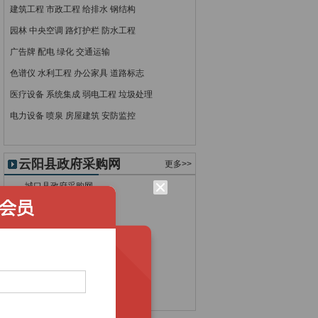
建筑工程
市政工程
给排水
钢结构
园林
中央空调
路灯护栏
防水工程
广告牌
配电
绿化
交通运输
色谱仪
水利工程
办公家具
道路标志
医疗设备
系统集成
弱电工程
垃圾处理
电力设备
喷泉
房屋建筑
安防监控
云阳县政府采购网
更多>>
城口县政府采购网
大足县政府采购网
垫江县政府采购网
丰都县政府采购网
奉节县政府采购网
合川市政府采购网
江津市政府采购网
开县政府采购网