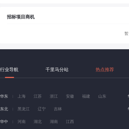
招标项目商机
暂
行业导航
千里马分站
热点推荐
华东
上海
江苏
浙江
安徽
福建
山东
东北
黑龙江
辽宁
吉林
华中
河南
湖北
湖南
江西