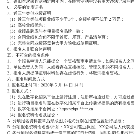
5、参加本次采购活动近两年内，在经营活动中没有重大违法记录的
6、必要的资质证书
7、近三年类似业绩证明
（1）近三年类似项目业绩不少于1个，金额单项不低于 2 万元；
（2）高校业绩优先；
（3）业绩品牌应与本项目报名品牌一致；
（4）合同业绩包含但不限于首页、尾页、产品清单页；
（5）完整合同业绩还需包含甲方验收或使用证明。
8、报名人非联合体声明
五、不符合的报名条件
1、一个报名申请人只能提交一个资格预审申请文件，如果报名人之
2、单位负责人为同一人或者存在直接控股、管理关系的不同报名人
3、报名人所提供证明材料如存在虚假行为，将取消报名资格。
六、报名时间及方式：
1. 报名截止时间：2026年 5 月 14 日 14 时
2. 报名方式：
（1）先在数字化招采平台上进行注册，注册审核通过后，方可通过
（2）进行项目报名时需在数字化招采平台上传要求提供的所有报名
（3）数字化招采平台网址：https://zbpt.****.cn
（4）报名资料命名及提交：
A. 分项报名资料盖章后形成图片格式分别在指定位置进行提报；
B. 分项报名资料命名要求:如：XX公司营业执照、XX公司法人代表
C. 各分项报名资料需形成一份完整的PDF版资料，同时以附件形式进