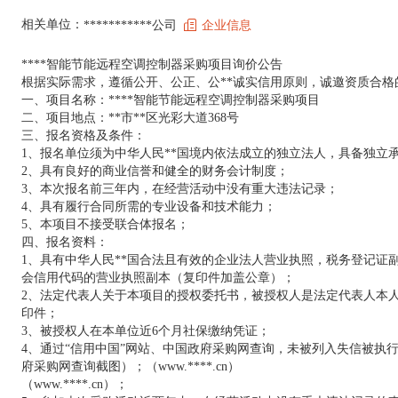
相关单位：
***********公司
企业信息
****智能节能远程空调控制器采购项目询价公告
根据实际需求，遵循公开、公正、公**诚实信用原则，诚邀资质合格
一、项目名称：****智能节能远程空调控制器采购项目
二、项目地点：**市**区光彩大道368号
三、报名资格及条件：
1、报名单位须为中华人民**国境内依法成立的独立法人，具备独立
2、具有良好的商业信誉和健全的财务会计制度；
3、本次报名前三年内，在经营活动中没有重大违法记录；
4、具有履行合同所需的专业设备和技术能力；
5、本项目不接受联合体报名；
四、报名资料：
1、具有中华人民**国合法且有效的企业法人营业执照，税务登记证
会信用代码的营业执照副本（复印件加盖公章）；
2、法定代表人关于本项目的授权委托书，被授权人是法定代表人本
印件；
3、被授权人在本单位近6个月社保缴纳凭证；
4、通过“信用中国”网站、中国政府采购网查询，未被列入失信被执行
府采购网查询截图）；（www.****.cn）
（www.****.cn）；