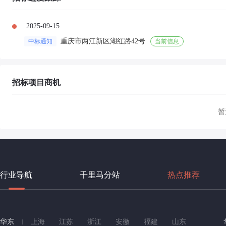
2025-09-15
重庆市两江新区湖红路42号
中标通知
当前信息
招标项目商机
暂
行业导航
千里马分站
热点推荐
华东
上海
江苏
浙江
安徽
福建
山东