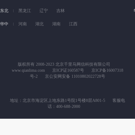
东北
黑龙江
辽宁
吉林
华中
河南
湖北
湖南
江西
版权所有 2008-2023 北京千里马网信科技有限公司
www.qianlima.com
京ICP证160587号
京ICP备16007318
号-2
京公安网安备 11010802022728号
地址：北京市海淀区上地东路1号院1号楼8层A801-5
客服电
话：400-688-2000