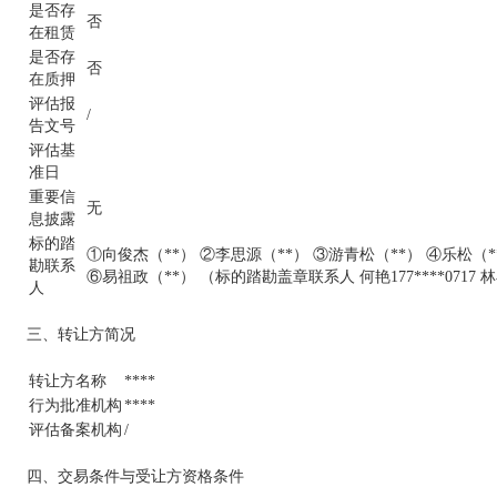
是否存
否
在租赁
是否存
否
在质押
评估报
/
告文号
评估基
准日
重要信
无
息披露
标的踏
①向俊杰（**） ②李思源（**） ③游青松（**） ④乐松（
勘联系
⑥易祖政（**） （标的踏勘盖章联系人 何艳177****0717 林小童
人
三、转让方简况
转让方名称
****
行为批准机构
****
评估备案机构
/
四、交易条件与受让方资格条件