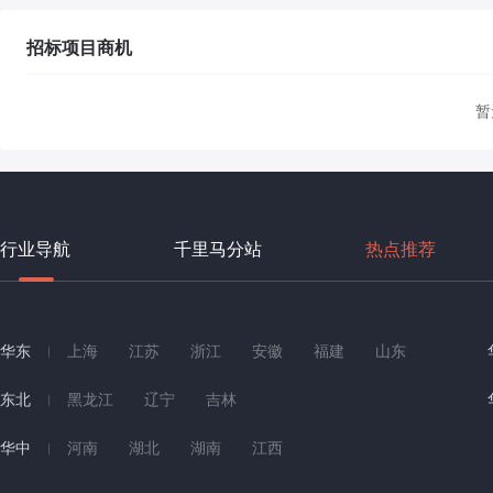
招标项目商机
暂
行业导航
千里马分站
热点推荐
华东
上海
江苏
浙江
安徽
福建
山东
东北
黑龙江
辽宁
吉林
华中
河南
湖北
湖南
江西