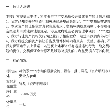
一、转让方承诺
本转让方现提出申请，将本资产****交易所公开披露资产转让信息
1、我方已知晓并严格遵守相关法律法规政策规定、****交易所交
2、本次资产转让是我方真实意愿表示，交易标的权属清晰，不存在
合民法典有关法律法规规定。涉及政府社会公共管理事项的，****
3、我方转让资产的相关行为已履行了相应程序，经过有效的内部决
4、我方所提交的资产转让公告及附件材料内容真实、完整、准确，
我方保证遵守以上承诺，若违反上述承诺或有违规违约行为，给交易
违约责任。交易保证金金额不足以弥补损失的，利益受损方可以向我
二、标的简况
标的描
标的系****持有的报废设施、设备一批，详见《资产明细
述
受让方参考。
标的所
详见《资产明细表》
在位置
转让底
12.486 万元
价
计量单
一批
位