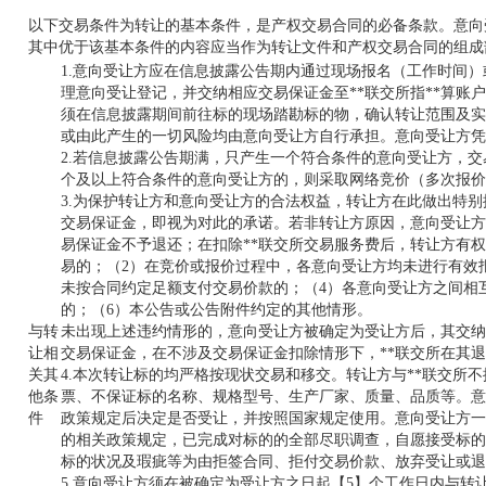
以下交易条件为转让的基本条件，是产权交易合同的必备条款。意向
其中优于该基本条件的内容应当作为转让文件和产权交易合同的组成
1.意向受让方应在信息披露公告期内通过现场报名（工作时间
理意向受让登记，并交纳相应交易保证金至**联交所指**算账
须在信息披露期间前往标的现场踏勘标的物，确认转让范围及实
或由此产生的一切风险均由意向受让方自行承担。意向受让方凭
2.若信息披露公告期满，只产生一个符合条件的意向受让方，
个及以上符合条件的意向受让方的，则采取网络竞价（多次报价
3.为保护转让方和意向受让方的合法权益，转让方在此做出特
交易保证金，即视为对此的承诺。若非转让方原因，意向受让方
易保证金不予退还；在扣除**联交所交易服务费后，转让方有
易的；（2）在竞价或报价过程中，各意向受让方均未进行有效
未按合同约定足额支付交易价款的；（4）各意向受让方之间相
的；（6）本公告或公告附件约定的其他情形。
与转
未出现上述违约情形的，意向受让方被确定为受让方后，其交纳
让相
交易保证金，在不涉及交易保证金扣除情形下，**联交所在其
关其
4.本次转让标的均严格按现状交易和移交。转让方与**联交所
他条
票、不保证标的名称、规格型号、生产厂家、质量、品质等。意
件
政策规定后决定是否受让，并按照国家规定使用。意向受让方一
的相关政策规定，已完成对标的的全部尽职调查，自愿接受标的
标的状况及瑕疵等为由拒签合同、拒付交易价款、放弃受让或退
5.意向受让方须在被确定为受让方之日起【5】个工作日内与转