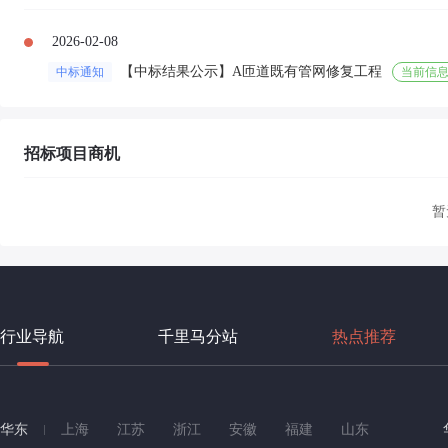
2026-02-08
【中标结果公示】A匝道既有管网修复工程
中标通知
当前信
招标项目商机
暂
行业导航
千里马分站
热点推荐
华东
上海
江苏
浙江
安徽
福建
山东