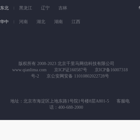
东北
黑龙江
辽宁
吉林
华中
河南
湖北
湖南
江西
版权所有 2008-2023 北京千里马网信科技有限公司
www.qianlima.com
京ICP证160587号
京ICP备16007318
号-2
京公安网安备 11010802022728号
地址：北京市海淀区上地东路1号院1号楼8层A801-5
客服电
话：400-688-2000