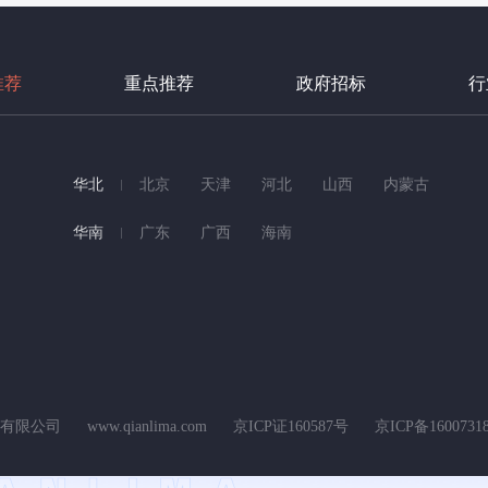
推荐
重点推荐
政府招标
行
华北
北京
天津
河北
山西
内蒙古
华南
广东
广西
海南
科技有限公司
www.qianlima.com
京ICP证160587号
京ICP备1600731