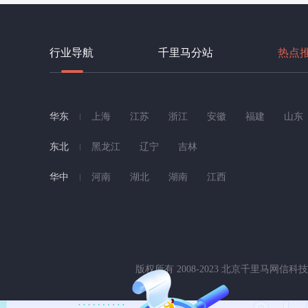
行业导航
千里马分站
热点
华东
上海
江苏
浙江
安徽
福建
山东
东北
黑龙江
辽宁
吉林
华中
河南
湖北
湖南
江西
版权所有 2008-2023 北京千里马网信