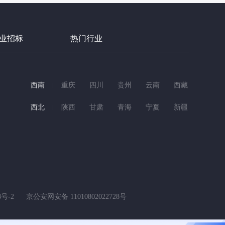
业招标
热门行业
西南
重庆
四川
贵州
云南
西藏
西北
陕西
甘肃
青海
宁夏
新疆
8号-2
京公安网安备 11010802022728号