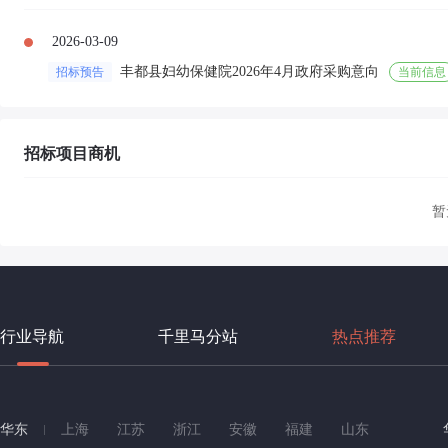
2026-03-09
丰都县妇幼保健院2026年4月政府采购意向
招标预告
当前信息
招标项目商机
暂
行业导航
千里马分站
热点推荐
华东
上海
江苏
浙江
安徽
福建
山东