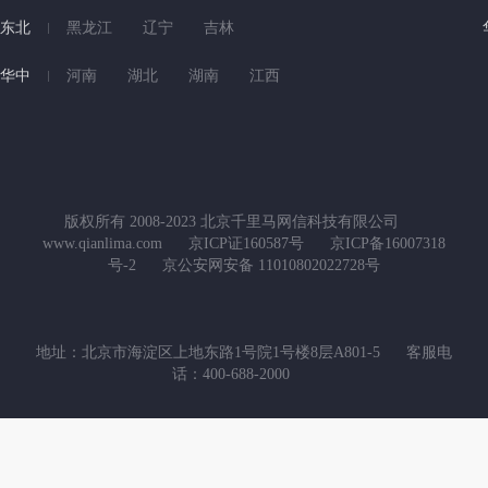
东北
黑龙江
辽宁
吉林
华中
河南
湖北
湖南
江西
版权所有 2008-2023 北京千里马网信科技有限公司
www.qianlima.com
京ICP证160587号
京ICP备16007318
号-2
京公安网安备 11010802022728号
地址：北京市海淀区上地东路1号院1号楼8层A801-5
客服电
话：400-688-2000