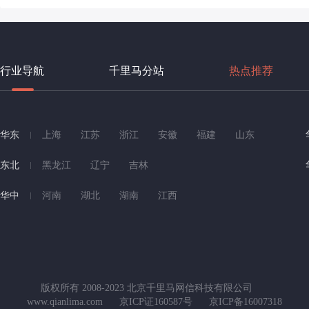
行业导航
千里马分站
热点推荐
华东
上海
江苏
浙江
安徽
福建
山东
东北
黑龙江
辽宁
吉林
华中
河南
湖北
湖南
江西
版权所有 2008-2023 北京千里马网信科技有限公司
www.qianlima.com
京ICP证160587号
京ICP备16007318