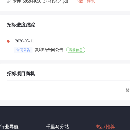
附件_595944656_377419434.pdf
下载
预览
招标进度跟踪
2026-05-11
复印纸合同公告
合同公告
当前信息
招标项目商机
暂
行业导航
千里马分站
热点推荐