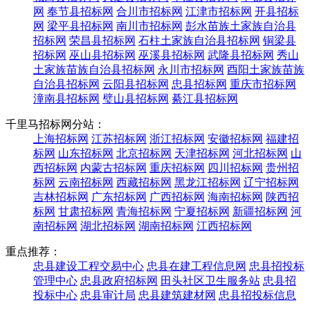
网
奉节县招标网
合川市招标网
江津市招标网
开县招标
网
梁平县招标网
南川市招标网
彭水苗族土家族自治县
招标网
荣昌县招标网
石柱土家族自治县招标网
铜梁县
招标网
巫山县招标网
巫溪县招标网
武隆县招标网
秀山
土家族苗族自治县招标网
永川市招标网
酉阳土家族苗族
自治县招标网
云阳县招标网
忠县招标网
重庆市招标网
潼南县招标网
璧山县招标网
綦江县招标网
千里马招标网分站：
上海招标网
江苏招标网
浙江招标网
安徽招标网
福建招
标网
山东招标网
北京招标网
天津招标网
河北招标网
山
西招标网
内蒙古招标网
重庆招标网
四川招标网
贵州招
标网
云南招标网
西藏招标网
黑龙江招标网
辽宁招标网
吉林招标网
广东招标网
广西招标网
海南招标网
陕西招
标网
甘肃招标网
青海招标网
宁夏招标网
新疆招标网
河
南招标网
湖北招标网
湖南招标网
江西招标网
重点推荐：
忠县建设工程交易中心
忠县在建工程信息网
忠县招投标
管理中心
忠县政府招标网
田头社区卫生服务站
忠县招
投标中心
忠县审计局
忠县建筑建材网
忠县招投标信息