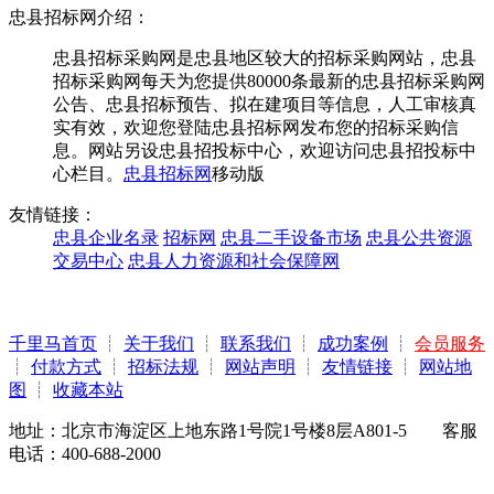
忠县招标网介绍：
忠县招标采购网是忠县地区较大的招标采购网站，忠县
招标采购网每天为您提供80000条最新的忠县招标采购网
公告、忠县招标预告、拟在建项目等信息，人工审核真
实有效，欢迎您登陆忠县招标网发布您的招标采购信
息。网站另设忠县招投标中心，欢迎访问忠县招投标中
心栏目。
忠县招标网
移动版
友情链接：
忠县企业名录
招标网
忠县二手设备市场
忠县公共资源
交易中心
忠县人力资源和社会保障网
千里马首页
┊
关于我们
┊
联系我们
┊
成功案例
┊
会员服务
┊
付款方式
┊
招标法规
┊
网站声明
┊
友情链接
┊
网站地
图
┊
收藏本站
地址：北京市海淀区上地东路1号院1号楼8层A801-5 客服
电话：400-688-2000