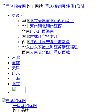
千里马招标网
旗下网站-
重庆招标网
注册
|
登陆
更多>>
华北
北京
天津
河北
山西
内蒙古
华中
河南
湖北
湖南
江西
华南
广东
广西
海南
东北
吉林
辽宁
黑龙江
西北
陕西
甘肃
宁夏
青海
新疆
华东
山东
安徽
上海
江苏
浙江
福建
西南
云南
贵州
四川
重庆
西藏
河北
河南
天津
广东
上海
北京
千里马招标网
旗下品牌