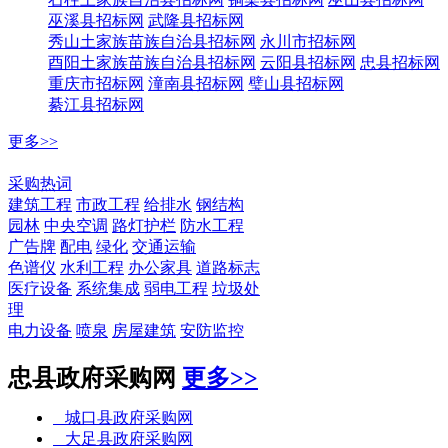
巫溪县招标网
武隆县招标网
秀山土家族苗族自治县招标网
永川市招标网
酉阳土家族苗族自治县招标网
云阳县招标网
忠县招标网
重庆市招标网
潼南县招标网
璧山县招标网
綦江县招标网
更多>>
招标热词
采购热词
建筑工程
市政工程
给排水
钢结构
园林
中央空调
路灯护栏
防水工程
广告牌
配电
绿化
交通运输
色谱仪
水利工程
办公家具
道路标志
医疗设备
系统集成
弱电工程
垃圾处
理
电力设备
喷泉
房屋建筑
安防监控
忠县政府采购网
更多>>
城口县政府采购网
大足县政府采购网